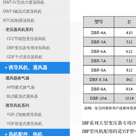
DWT-IV无动力屋顶风机
DWT-I轴流式屋顶风机
RTC铝制屋顶风机
-
变压器风机系列
CFZ节能型变压器风机
DBF变压器专用冷却风机
GDF干式变压器风机
+ 诱导风机、通风器
-
通风器换气扇
APB窗式换气扇
BLD吸顶式通风器
-
诱导风机系列
YDF-Z智能诱导风机
YDF管道式诱导风机
+ 风机配件、电机