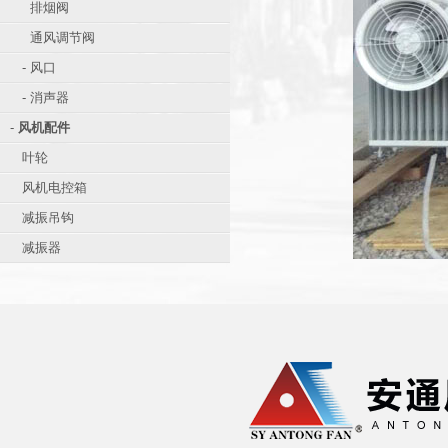
排烟阀
通风调节阀
- 风口
- 消声器
-
风机配件
叶轮
风机电控箱
减振吊钩
减振器