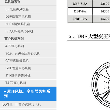
-
风机箱系列
BF低噪声风机箱
DBF低噪声风机箱
HLF-6混流风机箱
ISQ无蜗壳离心风机
-
离心风机系列
4-79离心风机
9-19、9-26高压离心风机
CF厨房排烟风机
GDF管道离心风机
JYF静音管道风机
T4-72离心风机
+ 屋顶风机、变压器风机系
列
DWT-II、III离心式屋顶风机