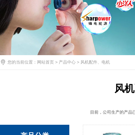
您的当前位置：
网站首页
>
产品中心
> 风机配件、电机
风机
目前，公司生产的产品