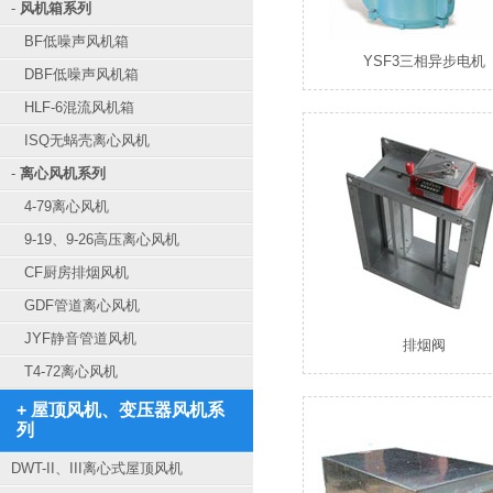
-
风机箱系列
BF低噪声风机箱
YSF3三相异步电机
DBF低噪声风机箱
HLF-6混流风机箱
ISQ无蜗壳离心风机
-
离心风机系列
4-79离心风机
9-19、9-26高压离心风机
CF厨房排烟风机
GDF管道离心风机
JYF静音管道风机
排烟阀
T4-72离心风机
+ 屋顶风机、变压器风机系
列
DWT-II、III离心式屋顶风机