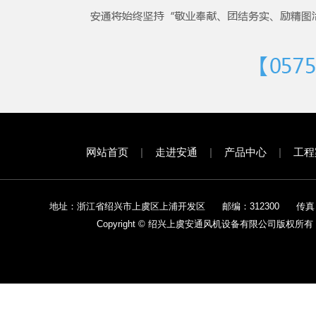
网站首页
|
走进安通
|
产品中心
|
工程
地址：浙江省绍兴市上虞区上浦开发区 邮编：312300 传真：0575-8236
Copyright © 绍兴上虞安通风机设备有限公司版权