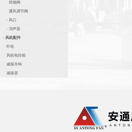
排烟阀
通风调节阀
- 风口
- 消声器
-
风机配件
叶轮
风机电控箱
减振吊钩
减振器