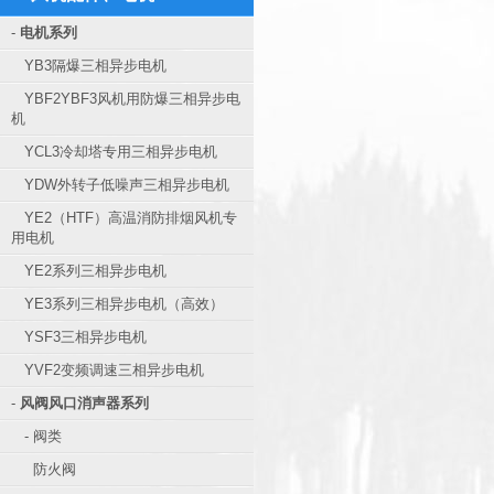
-
电机系列
YB3隔爆三相异步电机
YBF2YBF3风机用防爆三相异步电
机
YCL3冷却塔专用三相异步电机
YDW外转子低噪声三相异步电机
YE2（HTF）高温消防排烟风机专
用电机
YE2系列三相异步电机
YE3系列三相异步电机（高效）
YSF3三相异步电机
YVF2变频调速三相异步电机
-
风阀风口消声器系列
- 阀类
防火阀