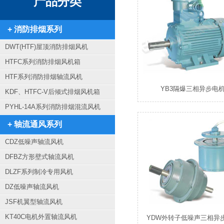
产品分类
+ 消防排烟系列
DWT(HTF)屋顶消防排烟风机
HTFC系列消防排烟风机箱
HTF系列消防排烟轴流风机
YB3隔爆三相异步电
KDF、HTFC-V后倾式排烟风机箱
PYHL-14A系列消防排烟混流风机
+ 轴流通风系列
CDZ低噪声轴流风机
DFBZ方形壁式轴流风机
DLZF系列制冷专用风机
DZ低噪声轴流风机
JSF机翼型轴流风机
KT40C电机外置轴流风机
YDW外转子低噪声三相异